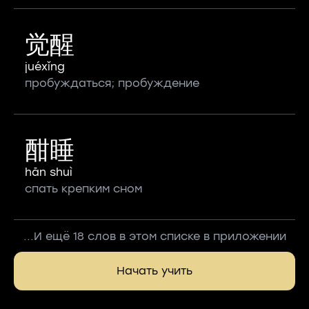
觉醒
juéxǐng
пробуждаться; пробуждение
酣睡
hān shuì
спать крепким сном
...И ещё 18 слов в этом списке в приложении
Начать учить