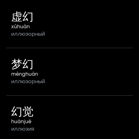
虚幻
xūhuàn
иллюзорный
梦幻
mènghuàn
иллюзорный
幻觉
huànjué
иллюзия