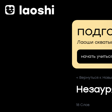
подго
Лаоши охваты
начать учитьс
< Вернуться к Новы
Незаур
18 Слов