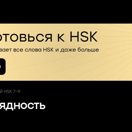
товься к HSK
вает все слова HSK и даже больше
я
й HSK 7-9
ядность