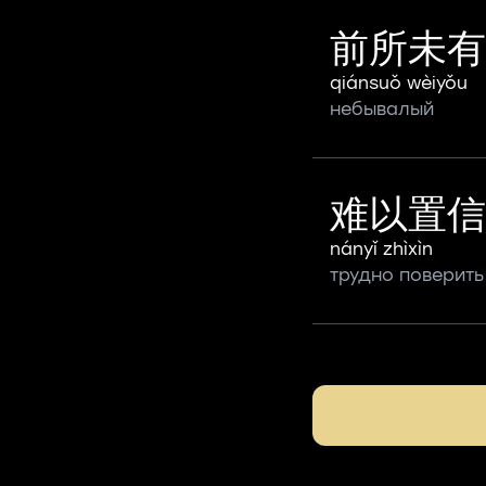
前所未有
qiánsuǒ wèiyǒu
небывалый
难以置信
nányǐ zhìxìn
трудно поверить