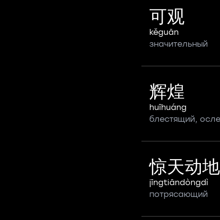
可观
kěguān
значительный
辉煌
huīhuáng
блестящий, осл
惊天动地
jīngtiāndòngdì
потрясающий