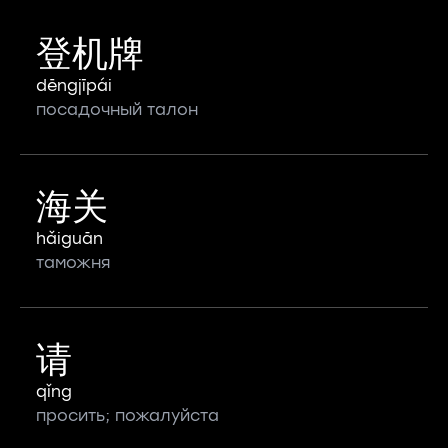
登机牌
dēngjīpái
посадочный талон
海关
hǎiguān
таможня
请
qǐng
просить; пожалуйста