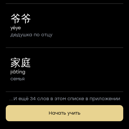
爷爷
yéye
дедушка по отцу
家庭
jiātíng
семья
...И ещё 34 слов в этом списке в приложении
Начать учить