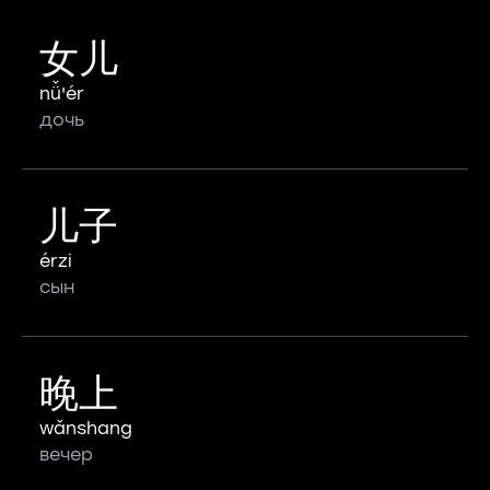
女儿
nǚ'ér
дочь
儿子
érzi
сын
晚上
wǎnshang
вечер