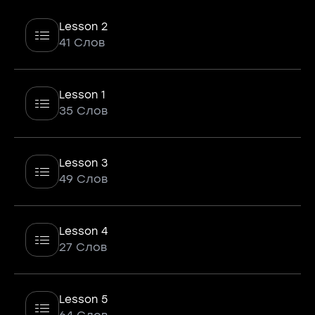
Lesson 2
41 Слов
Lesson 1
35 Слов
Lesson 3
49 Слов
Lesson 4
27 Слов
Lesson 5