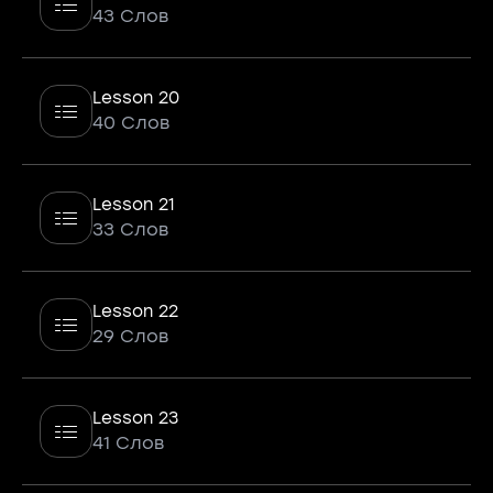
43 Слов
Lesson 20
40 Слов
Lesson 21
33 Слов
Lesson 22
29 Слов
Lesson 23
41 Слов