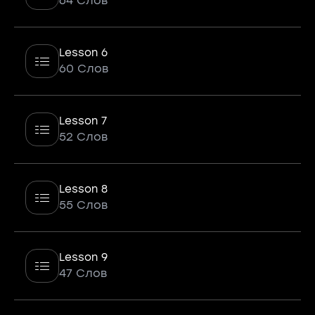
64 Слов
Lesson 6
60 Слов
Lesson 7
52 Слов
Lesson 8
55 Слов
Lesson 9
47 Слов