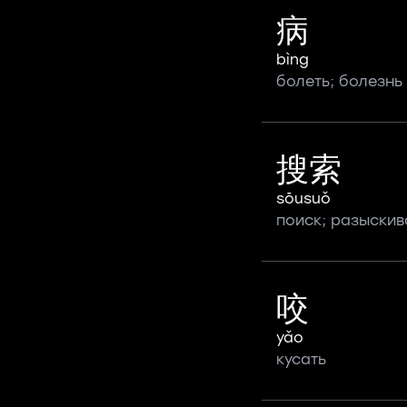
病
bìng
болеть; болезнь
搜索
sōusuǒ
поиск; разыскив
咬
yǎo
кусать