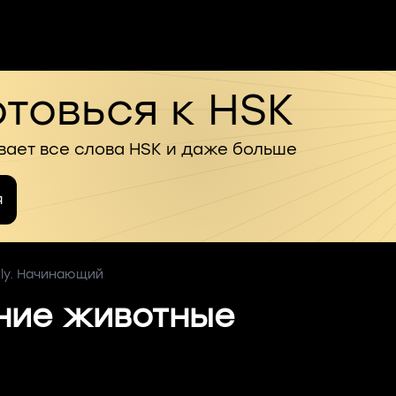
товься к HSK
вает все слова HSK и даже больше
я
dly. Начинающий
ние животные