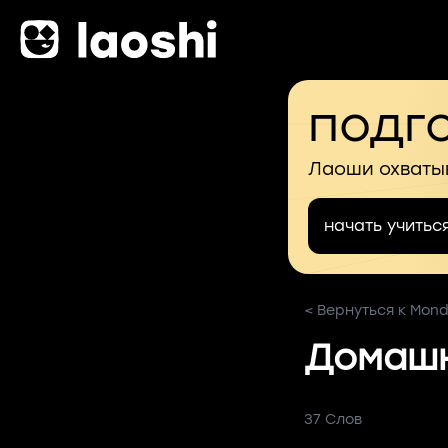
подго
Лаоши охваты
начать учитьс
< Вернуться к Mon
Домаш
37 Слов