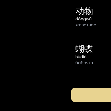
动物
dòngwù
животное
蝴蝶
húdié
бабочка