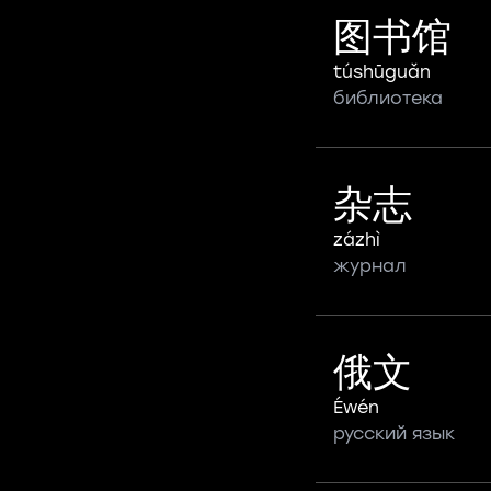
图书馆
túshūguǎn
библиотека
杂志
zázhì
журнал
俄文
Éwén
русский язык