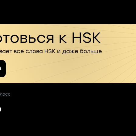
товься к HSK
вает все слова HSK и даже больше
я
класс
6