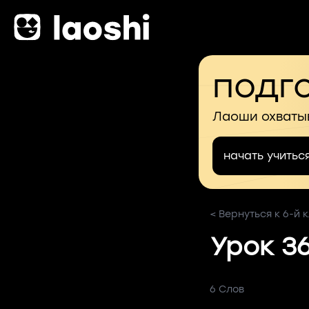
подго
Лаоши охваты
начать учитьс
< Вернуться к 6-й 
Урок 3
6 Слов