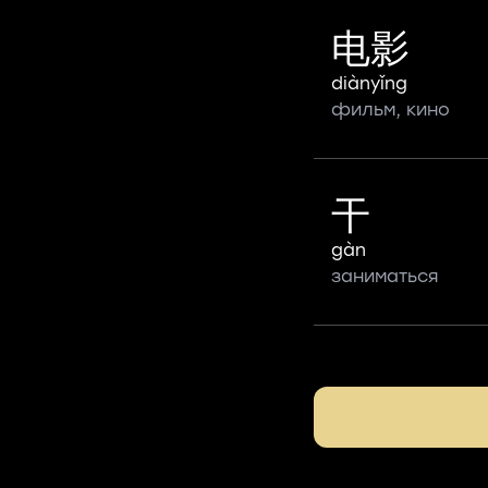
电影
diànyǐng
фильм, кино
干
gàn
заниматься