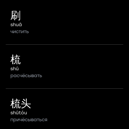
刷
shuā
чистить
梳
shū
расчёсывать
梳头
shūtóu
причёсываться