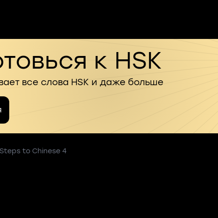
товься к HSK
вает все слова HSK и даже больше
я
 Steps to Chinese 4