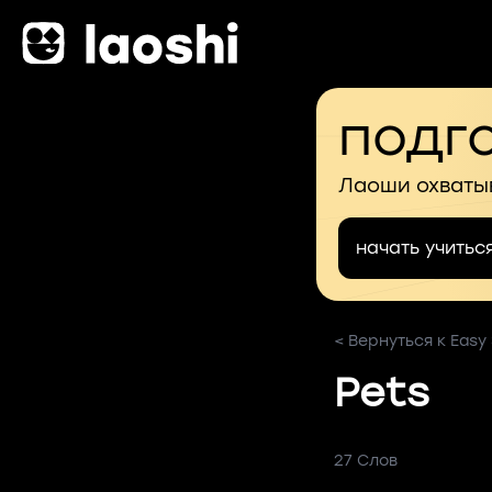
подго
Лаоши охваты
начать учитьс
< Вернуться к Easy
Pets
27 Слов