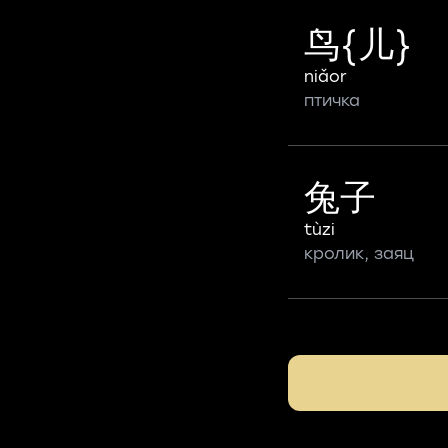
鸟{儿}
niǎor
птичка
兔子
tùzi
кролик, заяц