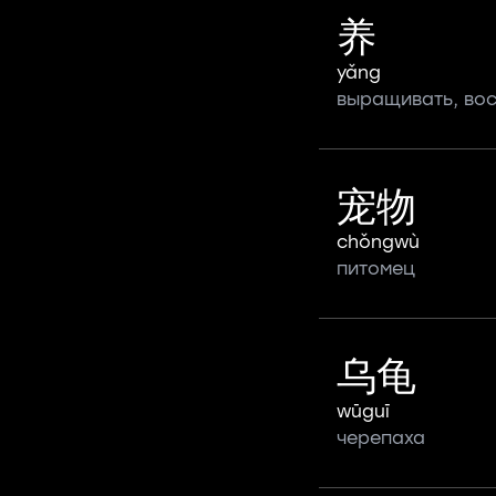
养
yǎng
выращивать, во
宠物
chǒngwù
питомец
乌龟
wūguī
черепаха