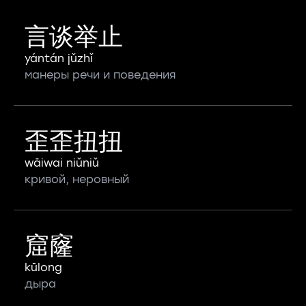
言谈举止
yántán jǔzhǐ
манеры речи и поведения
歪歪扭扭
wāiwai niǔniǔ
кривой, неровный
窟窿
kūlong
дыра