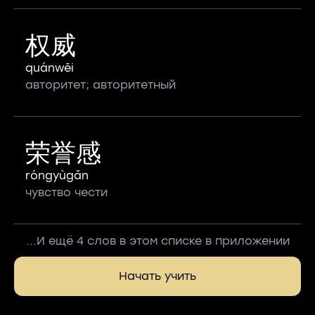
权威
quánwēi
авторитет; авторитетный
荣誉感
róngyùgǎn
чувство чести
...И ещё 4 слов в этом списке в приложении
Начать учить