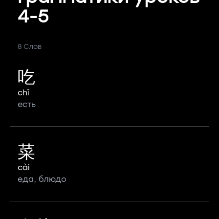
4-5
8 Слов
吃
chī
есть
菜
cài
еда, блюдо