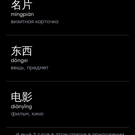
名片
míngpiàn
визитная карточка
东西
dōngxi
вещь, предмет
电影
diànyǐng
фильм, кино
...И ещё 3 слов в этом списке в приложении