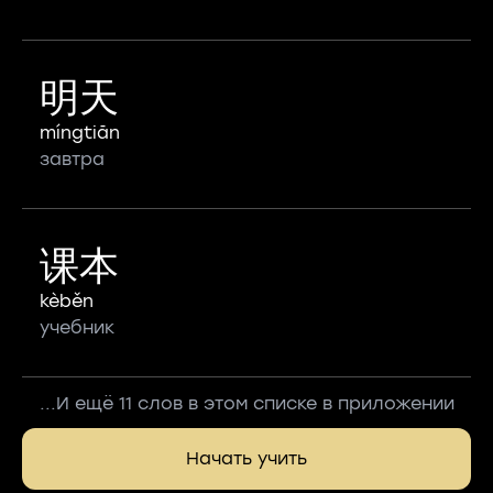
明天
míngtiān
завтра
课本
kèběn
учебник
...И ещё 11 слов в этом списке в приложении
Начать учить