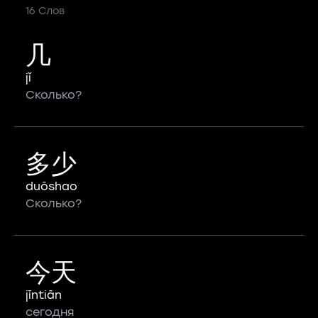
16 Слов
几
jǐ
Сколько?
多少
duōshao
Сколько?
今天
jīntiān
сегодня