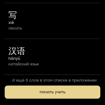
写
xiě
писать
汉语
hànyǔ
китайский язык
...И ещё 5 слов в этом списке в приложении
Начать учить