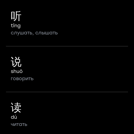
听
tīng
слушать, слышать
说
shuō
говорить
读
dú
читать