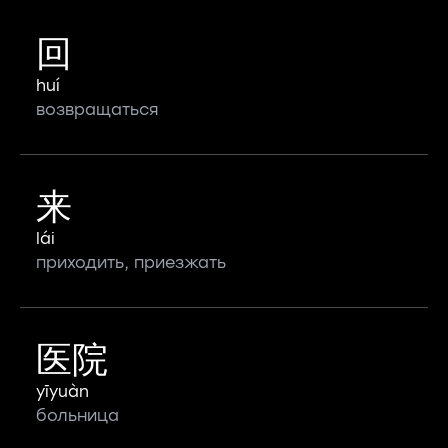
回
huí
возвращаться
来
lái
приходить, приезжать
医院
yīyuàn
больница