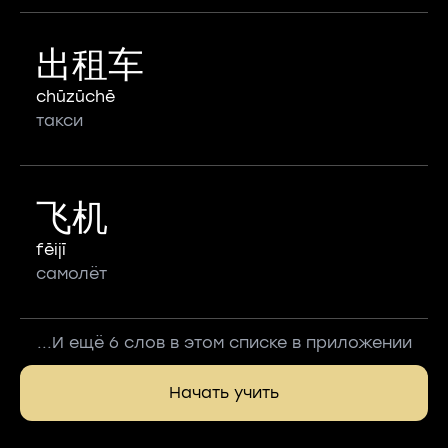
出租车
chūzūchē
такси
飞机
fēijī
самолёт
...И ещё 6 слов в этом списке в приложении
Начать учить