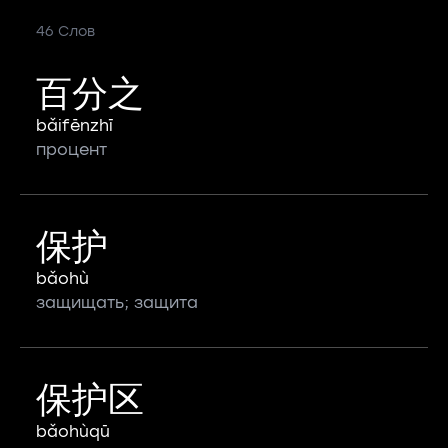
46 Слов
百分之
bǎifēnzhī
процент
保护
bǎohù
защищать; защита
保护区
bǎohùqū