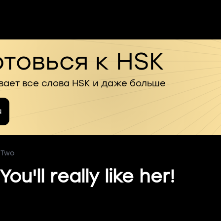
товься к HSK
вает все слова HSK и даже больше
я
 Two
You'll really like her!