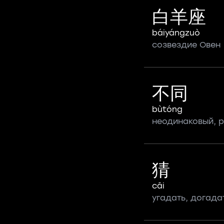
白羊座
báiyángzuò
созвездие Овен
不同
bùtóng
неодинаковый, 
猜
cāi
угадать, догада