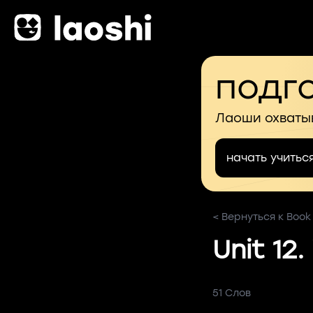
подго
Лаоши охваты
начать учитьс
< Вернуться к Book
Unit 12. 
51 Слов