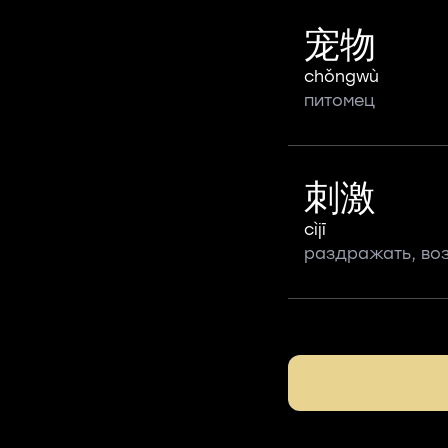
宠物
chǒngwù
питомец
刺激
cìjī
раздражать, во