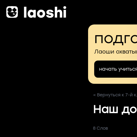
подго
Лаоши охваты
начать учитьс
< Вернуться к 7-й 
Наш до
8 Слов