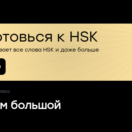
товься к HSK
вает все слова HSK и даже больше
я
класс
м большой