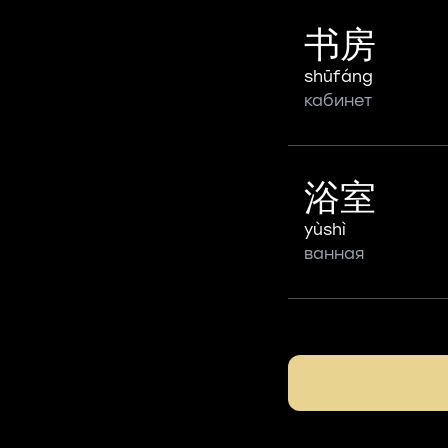
书房
shūfáng
кабинет
浴室
yùshì
ванная