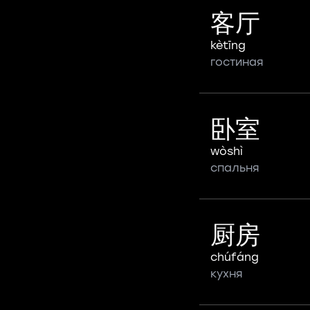
客厅
kètīng
гостиная
卧室
wòshì
спальня
厨房
chúfáng
кухня