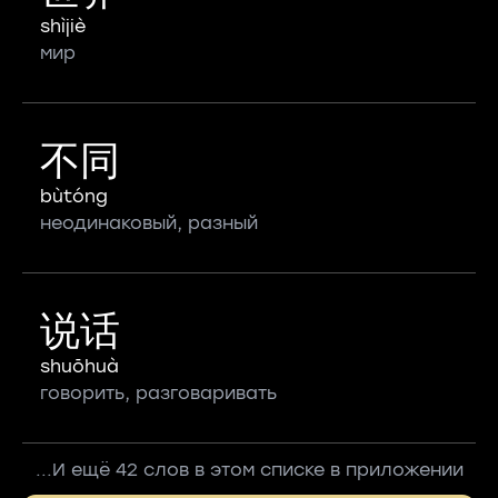
shìjiè
мир
不同
bùtóng
неодинаковый, разный
说话
shuōhuà
говорить, разговаривать
...И ещё 42 слов в этом списке в приложении