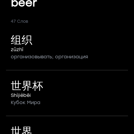
beer
47 Слов
组织
zǔzhī
организовывать; организация
世界杯
Shìjièbēi
Кубок Мира
世界