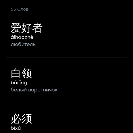
55 Слов
爱好者
àihàozhě
любитель
白领
báilǐng
белый воротничок
必须
bìxū