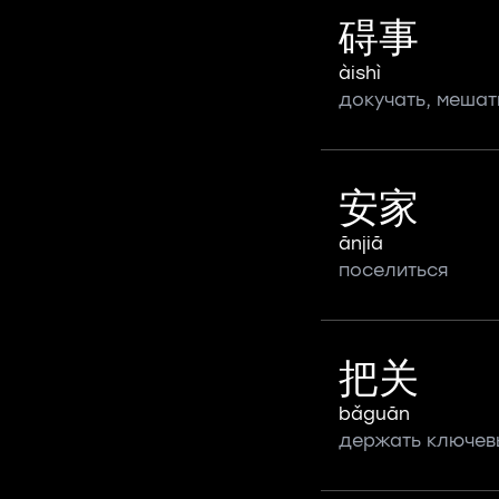
碍事
àishì
докучать, мешат
安家
ānjiā
поселиться
把关
bǎguān
держать ключев