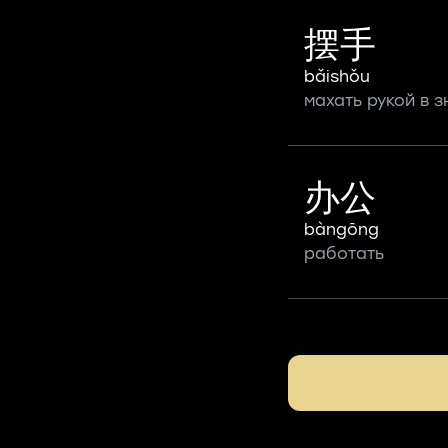
摆手
bǎishǒu
махать рукой в з
办公
bàngōng
работать