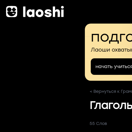
подго
Лаоши охваты
начать учитьс
< Вернуться к Гра
Глагол
55 Слов