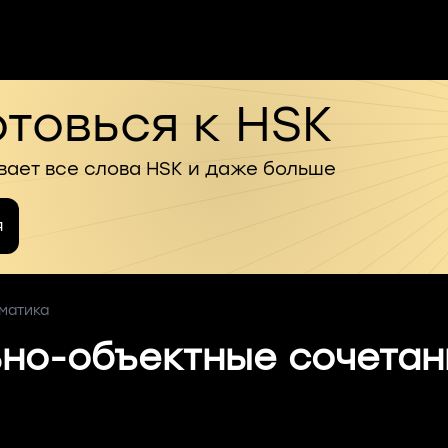
товься к HSK
вает все слова HSK и даже больше
я
мматика
ьно-объектные сочетан