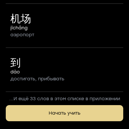
机场
jīchǎng
аэропорт
到
dào
достигать, прибывать
...И ещё 33 слов в этом списке в приложении
Начать учить