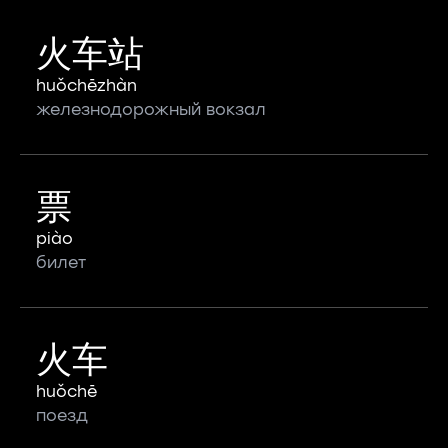
火车站
huǒchēzhàn
железнодорожный вокзал
票
piào
билет
火车
huǒchē
поезд