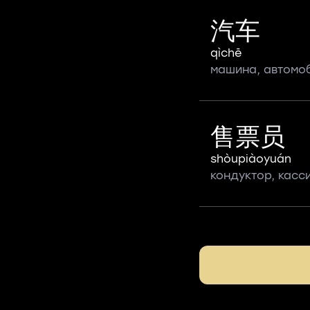
汽车
qìchē
машина, автомо
售票员
shòupiàoyuán
кондуктор, касс