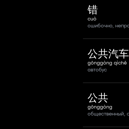
错
cuò
ошибочно, непр
公共汽车
gōnggòng qìchē
автобус
公共
gōnggòng
общественный, 