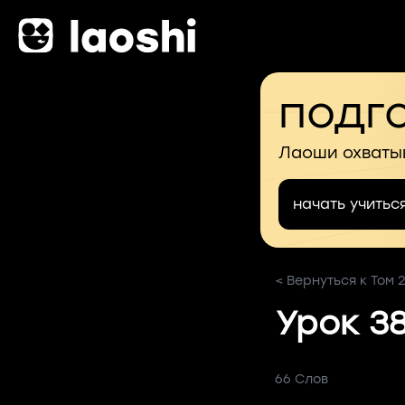
подго
Лаоши охваты
начать учитьс
< Вернуться к Том 
Урок 3
66 Слов