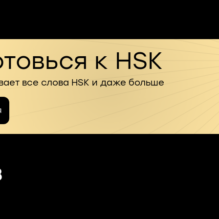
товься к HSK
вает все слова HSK и даже больше
я
2
8