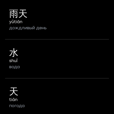
雨天
yǔtiān
дождливый день
水
shuǐ
вода
天
tiān
погода