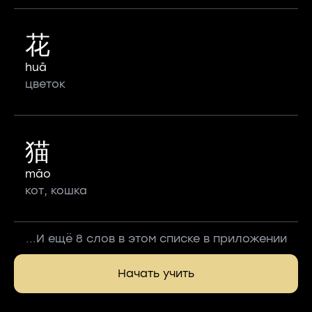
花
huā
цветок
猫
māo
кот, кошка
...И ещё 8 слов в этом списке в приложении
Начать учить