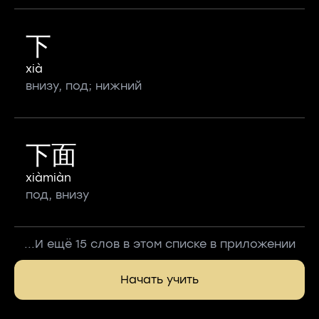
下
xià
внизу, под; нижний
下面
xiàmiàn
под, внизу
...И ещё 15 слов в этом списке в приложении
Начать учить