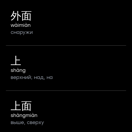
外面
wàimiàn
снаружи
上
shàng
верхний; над, на
上面
shàngmiàn
выше, сверху