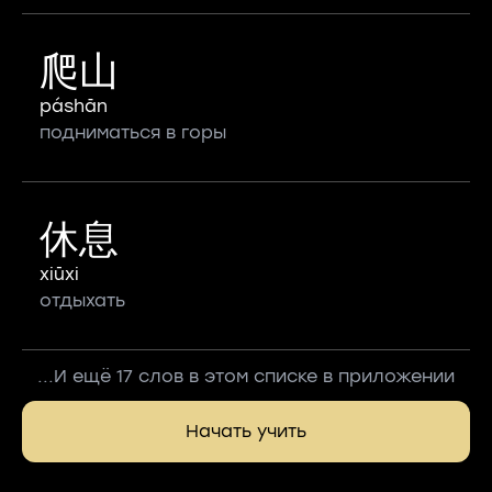
爬山
páshān
подниматься в горы
休息
xiūxi
отдыхать
...И ещё 17 слов в этом списке в приложении
Начать учить