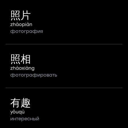
照片
zhàopiàn
фотография
照相
zhàoxiàng
фотографировать
有趣
yǒuqù
интересный