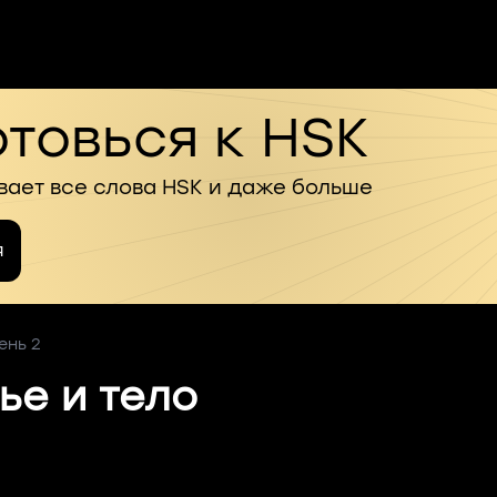
товься к HSK
вает все слова HSK и даже больше
я
ень 2
ье и тело