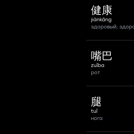
健康
jiànkāng
здоровый; здор
嘴巴
zuǐba
рот
腿
tuǐ
нога