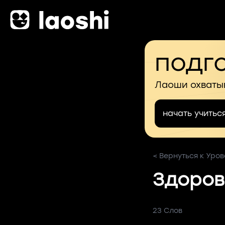
подго
Лаоши охваты
начать учитьс
< Вернуться к Уров
Здоров
23 Слов