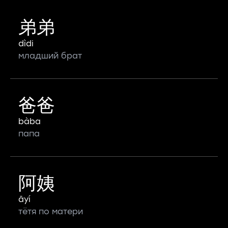
弟弟
dìdi
младший брат
爸爸
bàba
папа
阿姨
āyí
тётя по матери