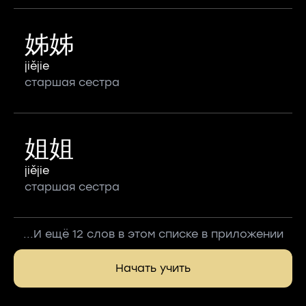
姊姊
jiějie
старшая сестра
姐姐
jiějie
старшая сестра
...И ещё 12 слов в этом списке в приложении
Начать учить