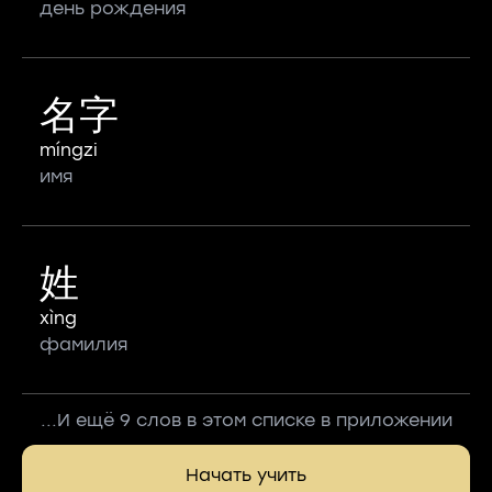
день рождения
名字
míngzi
имя
姓
xìng
фамилия
...И ещё 9 слов в этом списке в приложении
Начать учить