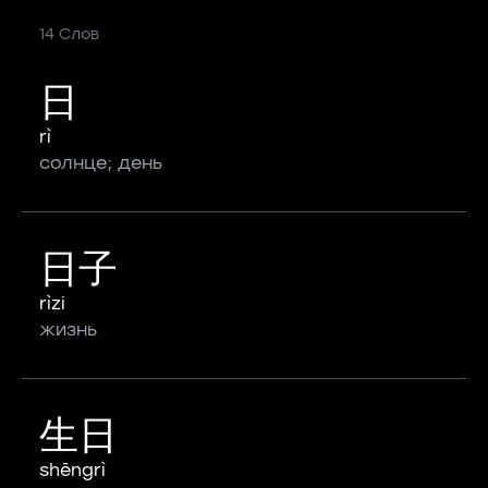
14 Слов
日
rì
солнце; день
日子
rìzi
жизнь
生日
shēngrì