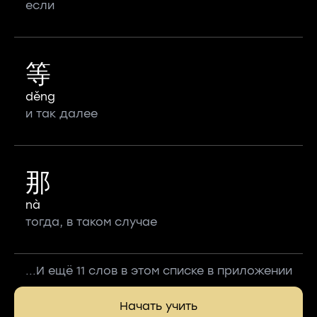
если
等
děng
и так далее
那
nà
тогда, в таком случае
...И ещё 11 слов в этом списке в приложении
Начать учить