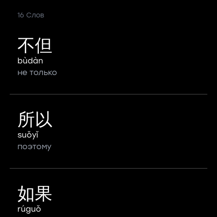
16 Слов
不但
bùdàn
не только
所以
suǒyǐ
поэтому
如果
rúguǒ