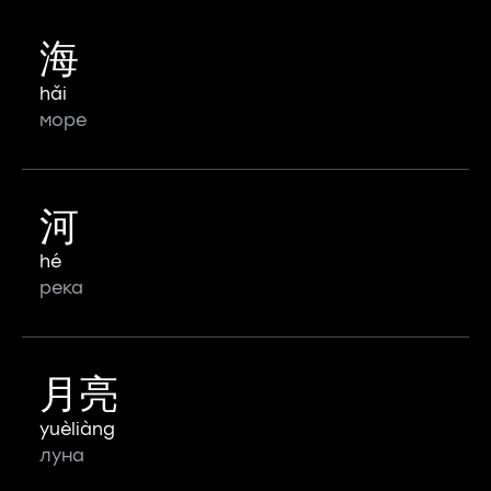
海
hǎi
море
河
hé
река
月亮
yuèliàng
луна