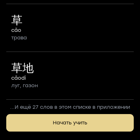
草
cǎo
трава
草地
cǎodì
луг, газон
...И ещё 27 слов в этом списке в приложении
Начать учить