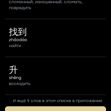
сломанный, изношенный; сломать,
повредить
找到
zhǎodào
найти
升
shēng
восходить
...И ещё 9 слов в этом списке в приложении