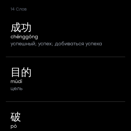
14 Слов
成功
chénggōng
успешный; успех; добиваться успеха
目的
mùdì
цель
破
pò