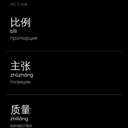
40 Слов
比例
bǐlì
пропорция
主张
zhǔzhāng
позиция
质量
zhìliàng
качество