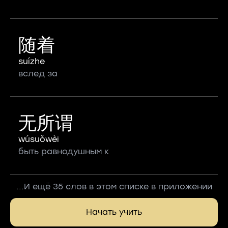
随着
suízhe
вслед за
无所谓
wúsuǒwèi
быть равнодушным к
...И ещё 35 слов в этом списке в приложении
Начать учить