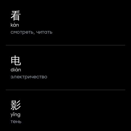
看
kàn
смотреть, читать
电
diàn
электричество
影
yǐng
тень