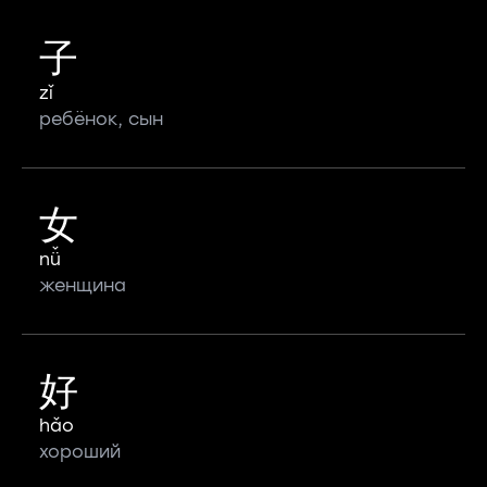
子
zǐ
ребёнок, сын
女
nǚ
женщина
好
hǎo
хороший