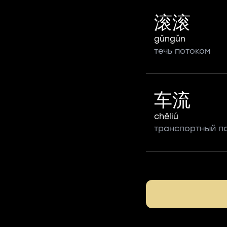
滚滚
gǔngǔn
течь потоком
车流
chēliú
транспортный п