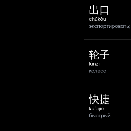
出口
chūkǒu
экспортировать;
轮子
lúnzi
колесо
快捷
kuàijié
быстрый