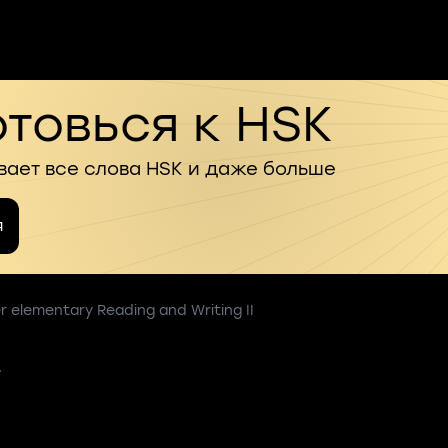
товься к HSK
вает все слова HSK и даже больше
я
 elementary Reading and Writing II