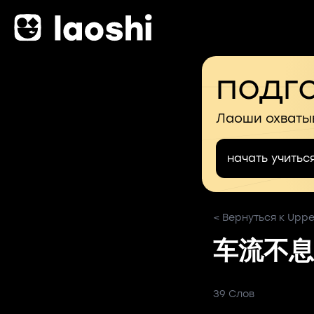
подго
Лаоши охваты
начать учитьс
< Вернуться к Upper
车流不息
39 Слов