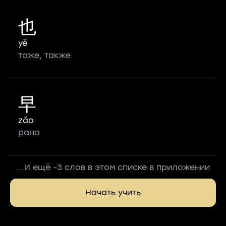
也
yě
тоже, также
早
zǎo
рано
...И ещё -3 слов в этом списке в приложении
Начать учить