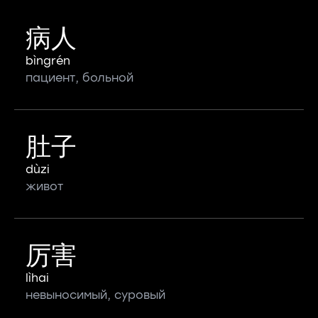
病人
bìngrén
пациент, больной
肚子
dùzi
живот
厉害
lìhai
невыносимый, суровый