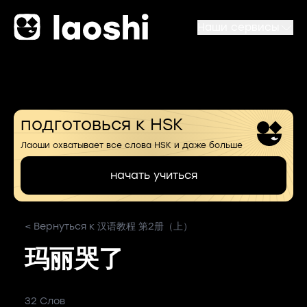
Наши сервисы
подготовься к HSK
Лаоши охватывает все слова HSK и даже больше
начать учиться
< Вернуться к 汉语教程 第2册（上）
玛丽哭了
32 Слов