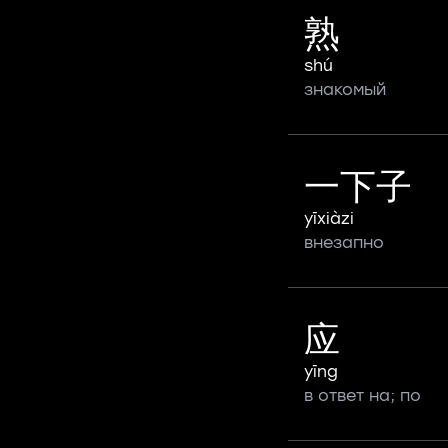
熟
shú
знакомый
一下子
yīxiàzi
внезапно
应
yīng
в ответ на; по