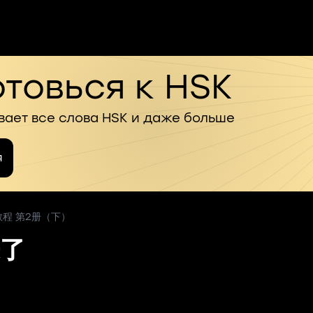
товься к HSK
вает все слова HSK и даже больше
я
汉语教程 第2册（下）
了