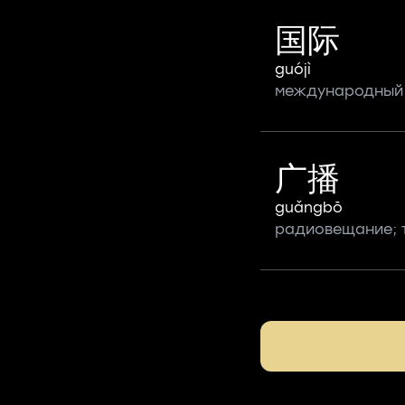
国际
guójì
международный
广播
guǎngbō
радиовещание; 