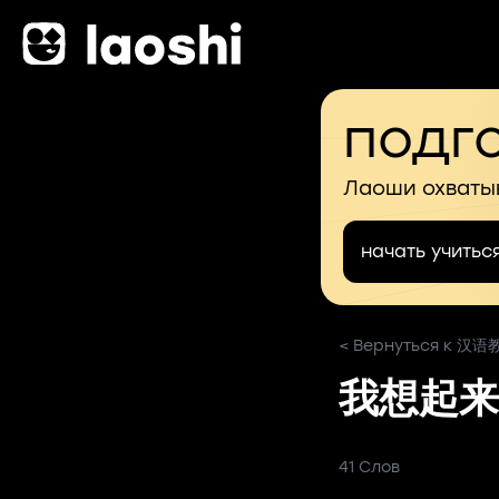
подго
Лаоши охваты
начать учитьс
< Вернуться к 
我想起来
41 Слов