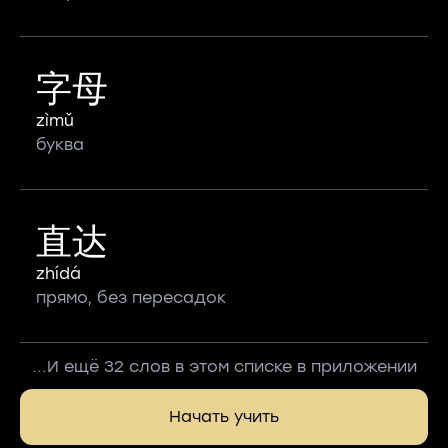
字母
zìmǔ
буква
直达
zhídá
прямо, без пересадок
...И ещё 32 слов в этом списке в приложении
Начать учить