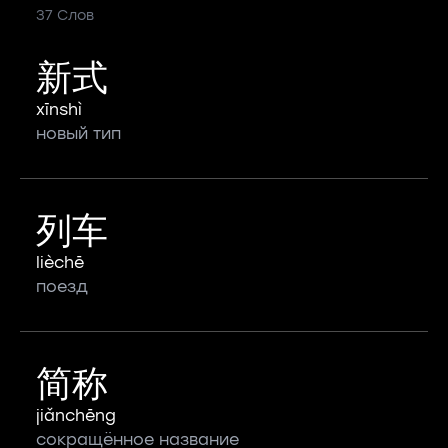
37 Слов
新式
xīnshì
новый тип
列车
lièchē
поезд
简称
jiǎnchēng
сокращённое название