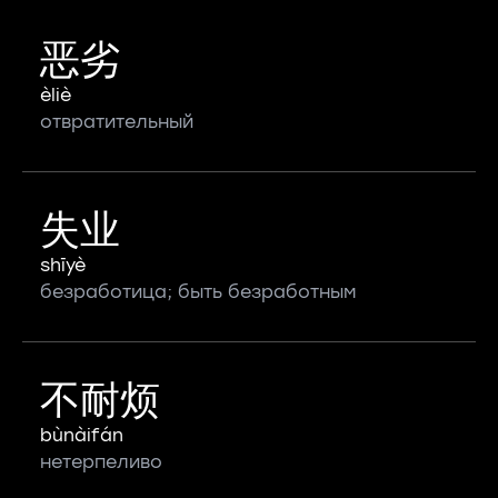
恶劣
èliè
отвратительный
失业
shīyè
безработица; быть безработным
不耐烦
bùnàifán
нетерпеливо