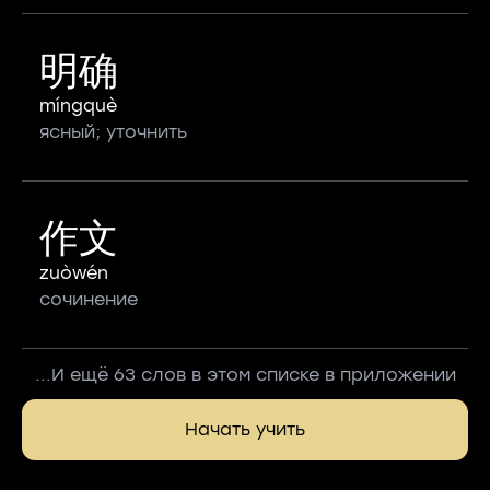
明确
míngquè
ясный; уточнить
作文
zuòwén
сочинение
...И ещё 63 слов в этом списке в приложении
Начать учить