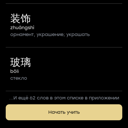
装饰
zhuāngshì
орнамент, украшение; украшать
玻璃
bōli
стекло
...И ещё 62 слов в этом списке в приложении
Начать учить