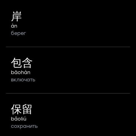
岸
àn
берег
包含
bāohán
включать
保留
bǎoliú
сохранить