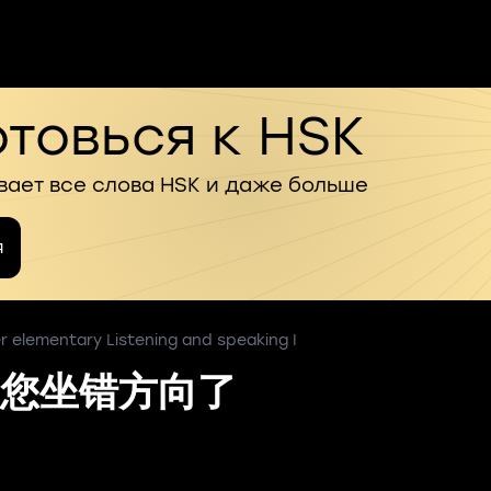
товься к HSK
вает все слова HSK и даже больше
я
 elementary Listening and speaking I
您坐错方向了