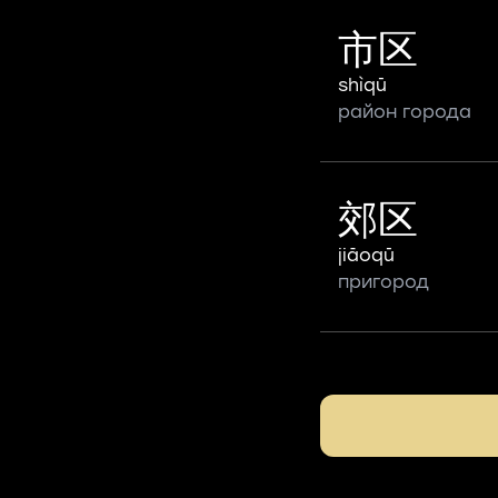
市区
shìqū
район города
郊区
jiāoqū
пригород