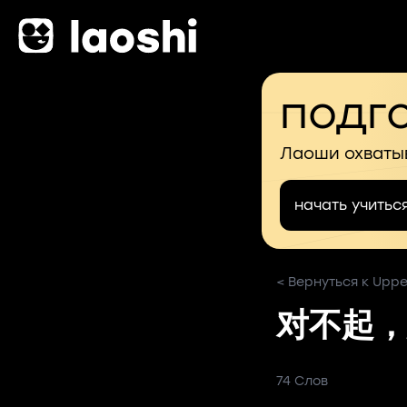
подго
Лаоши охваты
начать учитьс
< Вернуться к Upper
对不起，
74 Слов