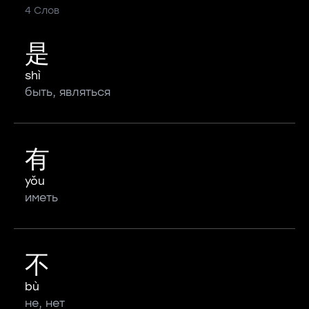
4 Слов
是
shì
быть, являться
有
yǒu
иметь
不
bù
не, нет