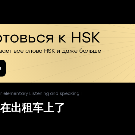
товься к HSK
вает все слова HSK и даже больше
я
 elementary Listening and speaking I
在出租车上了