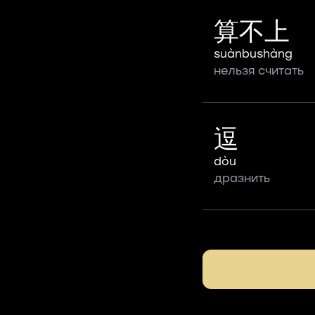
算不上
suànbushàng
нельзя считать
逗
dòu
дразнить