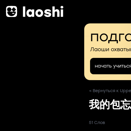
подго
Лаоши охваты
начать учитьс
< Вернуться к Upper
我的包忘
51 Слов