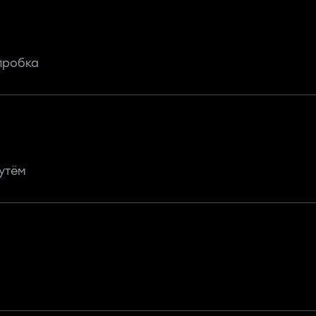
пробка
утём