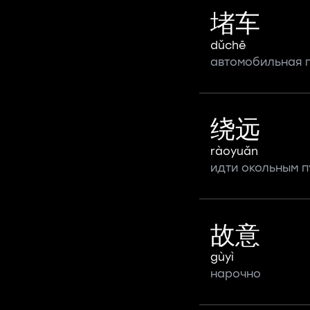
堵车
dǔchē
автомобильная 
绕远
ràoyuǎn
идти окольным п
故意
gùyì
нарочно