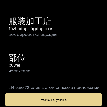
服装加工店
fúzhuāng jiāgōng diàn
цех обработки одежды
部位
bùwèi
часть тела
...И ещё 72 слов в этом списке в приложении
Начать учить