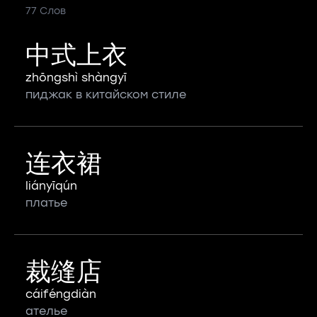
77 Слов
中式上衣
zhōngshì shàngyī
пиджак в китайском стиле
连衣裙
liányīqún
платье
裁缝店
cáiféngdiàn
ателье