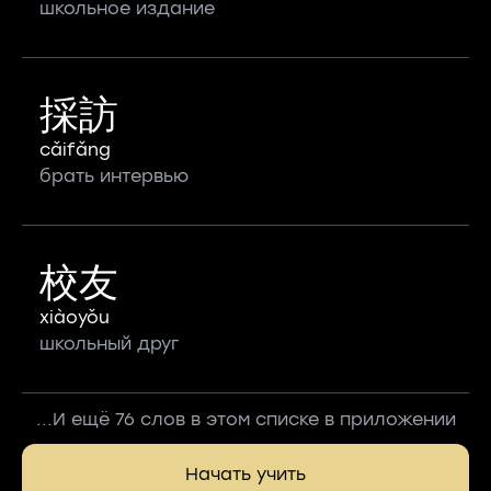
школьное издание
採訪
cǎifǎng
брать интервью
校友
xiàoyǒu
школьный друг
...И ещё 76 слов в этом списке в приложении
Начать учить