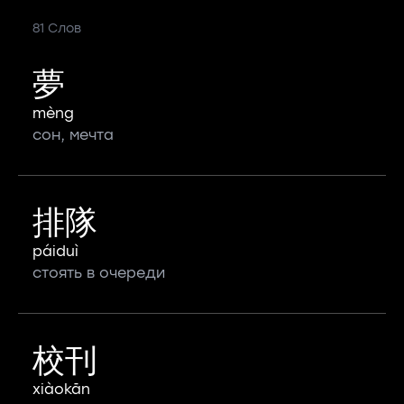
81 Слов
夢
mèng
сон, мечта
排隊
páiduì
стоять в очереди
校刊
xiàokān