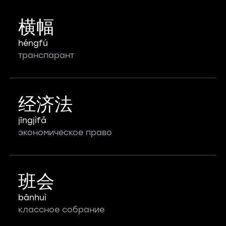
横幅
héngfú
транспарант
经济法
jīngjìfǎ
экономическое право
班会
bānhuì
классное собрание