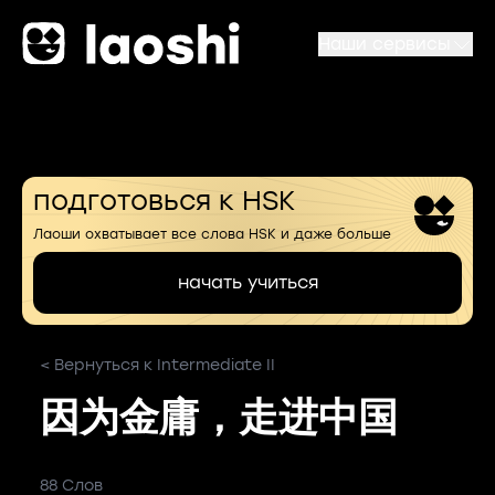
Наши сервисы
подготовься к HSK
Лаоши охватывает все слова HSK и даже больше
начать учиться
< Вернуться к Intermediate II
因为金庸，走进中国
88 Слов