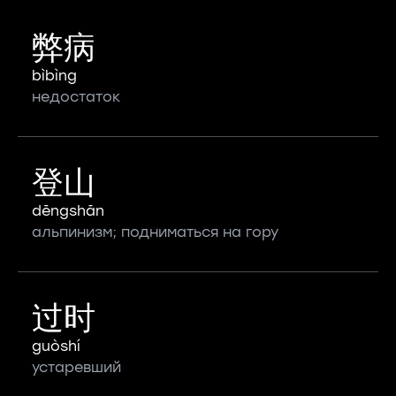
弊病
bìbìng
недостаток
登山
dēngshān
альпинизм; подниматься на гору
过时
guòshí
устаревший