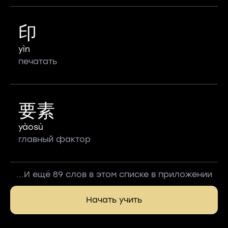
印
yìn
печатать
要素
yàosù
главный фактор
...И ещё 89 слов в этом списке в приложении
Начать учить