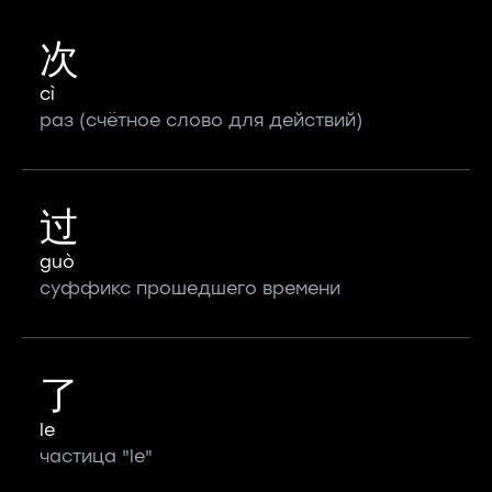
次
cì
раз (счётное слово для действий)
过
guò
суффикс прошедшего времени
了
le
частица "le"