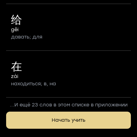
给
gěi
давать; для
在
zài
находиться; в, на
...И ещё 23 слов в этом списке в приложении
Начать учить