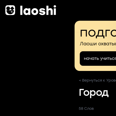
подго
Лаоши охваты
начать учитьс
< Вернуться к Уров
Город
58 Слов