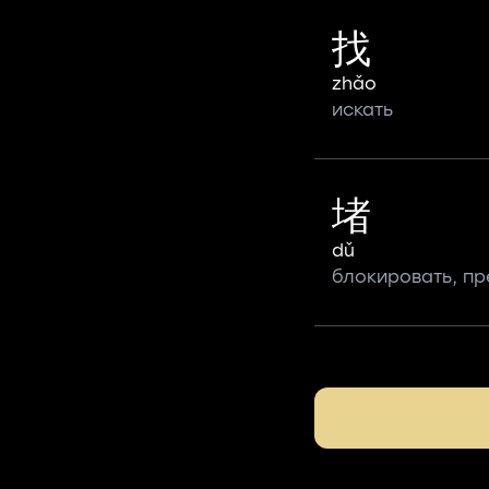
找
zhǎo
искать
堵
dǔ
блокировать, пр