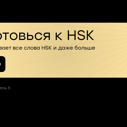
товься к HSK
вает все слова HSK и даже больше
я
ень 5