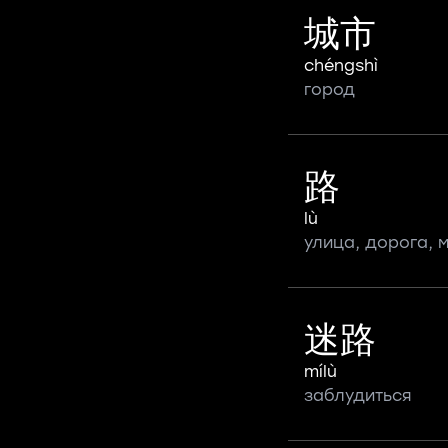
城市
chéngshì
город
路
lù
улица, дорога, 
迷路
mílù
заблудиться